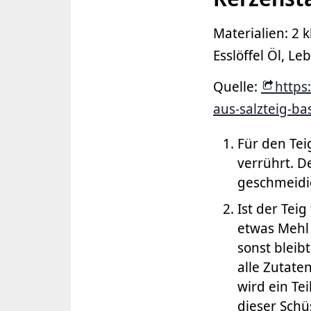
Materialien: 2 k
Esslöffel Öl, L
Quelle:
https
aus-salzteig-ba
Für den Tei
verrührt. D
geschmeidig
Ist der Tei
etwas Mehl 
sonst bleib
alle Zutate
wird ein Tei
dieser Schü