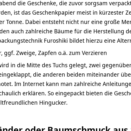
abend die Geschenke, die zuvor sorgsam verpack
en, ist das Geschenkpapier meist in kürzester Ze
er Tonne. Dabei entsteht nicht nur eine große Men
den auch zahlreiche Bäume für die Herstellung d
rpackungstechnik Furoshiki bildet hierzu eine Alter
r, ggf. Zweige, Zapfen o.ä. zum Verzieren
ird in die Mitte des Tuchs gelegt, zwei gegenübe
ingeklappt, die anderen beiden miteinander üb
tet. Im Internet kann man zahlreiche Anleitunge
chaulich erklären. So eingepackt bieten die Gesc
tfreundlichen Hingucker.
änder oder Baumschmuck aus 