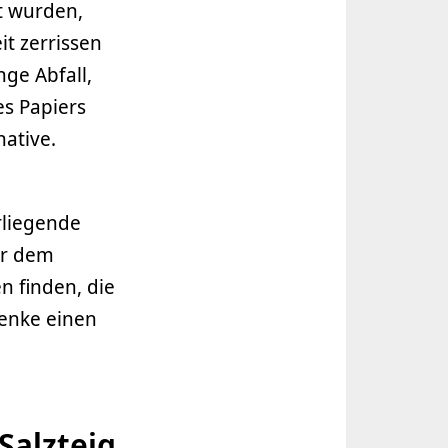
t wurden,
it zerrissen
ge Abfall,
es Papiers
native.
rliegende
er dem
n finden, die
henke einen
Salzteig