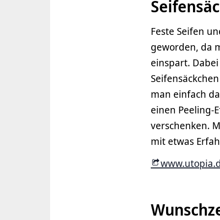
Seifensä
Feste Seifen un
geworden, da m
einspart. Dabei
Seifensäckche
man einfach da
einen Peeling-E
verschenken. M
mit etwas Erfah
www.utopia.
Wunschze