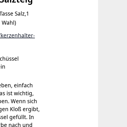
Tasse Salz,1
h Wahl)
kerzenhalter-
schüssel
ein
eben, einfach
s ist wichtig,
ben. Wenn sich
en Kloß ergibt,
el gefüllt. In
arbe nach und