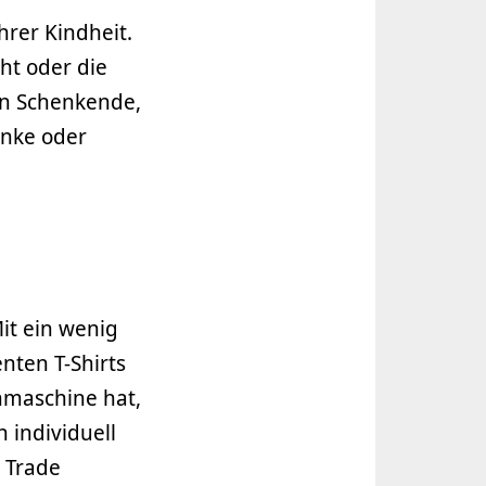
hrer Kindheit.
ht oder die
en Schenkende,
enke oder
it ein wenig
nten T-Shirts
ähmaschine hat,
 individuell
r Trade