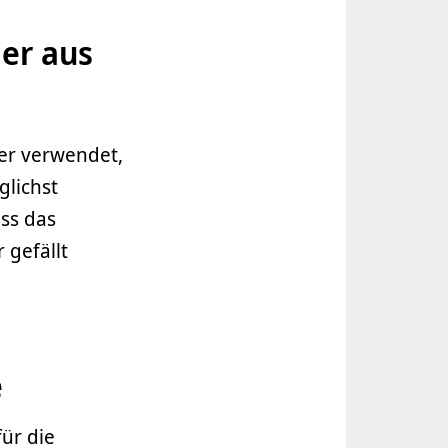
er aus
er verwendet,
glichst
ss das
 gefällt
e
ür die