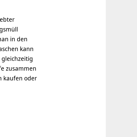
iebter
ngsmüll
man in den
aschen kann
gleichzeitig
eife zusammen
n kaufen oder