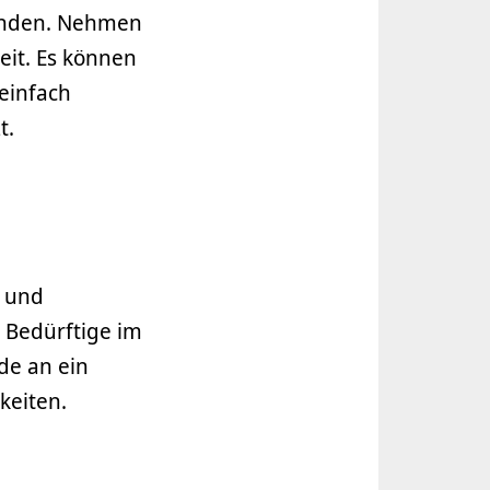
eunden. Nehmen
it. Es können
einfach
t.
- und
 Bedürftige im
de an ein
keiten.