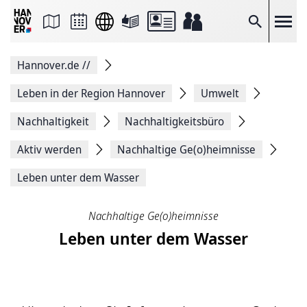
Seite
als
E-
Suche
Mail
versenden
Auf
Hannover.de
//
Facebook
teilen
Auf
Leben in der Region Hannover
Umwelt
X
teilen
Nachhaltigkeit
Nachhaltigkeitsbüro
Seitenlink
Kopieren
Aktiv werden
Nachhaltige Ge(o)heimnisse
Seite
Drucken
Leben unter dem Wasser
Nachhaltige Ge(o)heimnisse
Leben unter dem Wasser