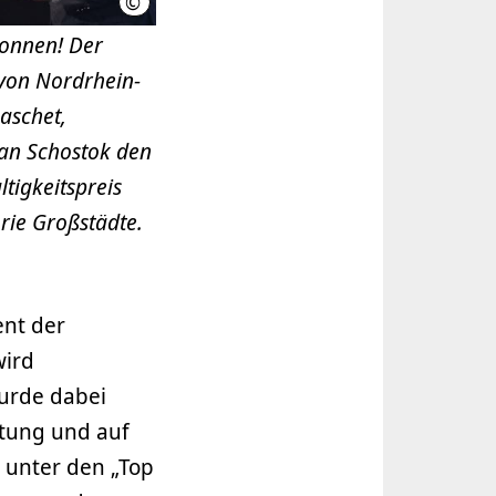
©
LHH (Foto: Henning Kaiser)
onnen! Der
 von Nordrhein-
aschet,
fan Schostok den
tigkeitspreis
rie Großstädte.
ent der
wird
urde dabei
htung und auf
 unter den „Top