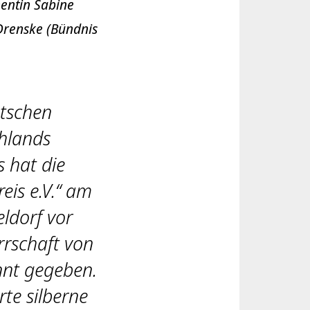
entin Sabine
 Drenske (Bündnis
tschen
chlands
 hat die
eis e.V.“ am
ldorf vor
rrschaft von
nnt gegeben.
te silberne