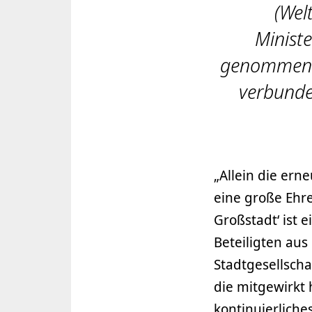
(Wel
Minist
genommen. 
verbunden
„Allein die er
eine große Ehre
Großstadt‘ ist 
Beteiligten aus
Stadtgesellschaf
die mitgewirkt
kontinuierlich