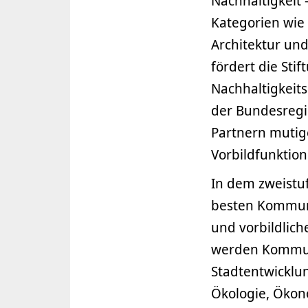
Nachhaltigkeit 
Kategorien wie 
Architektur un
fördert die Sti
Nachhaltigkeits
der Bundesregi
Partnern mutig
Vorbildfunktion
In dem zweistu
besten Kommune
und vorbildlic
werden Kommun
Stadtentwicklu
Ökologie, Ökono