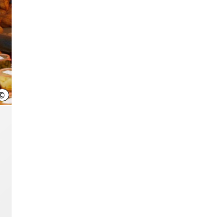
©
LHH