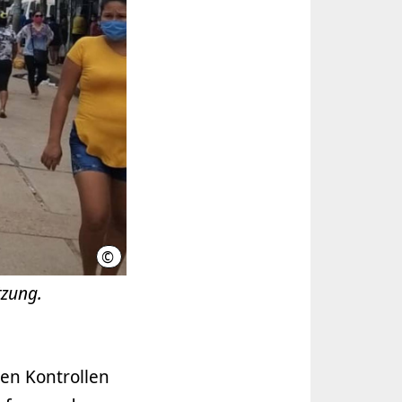
©
Tereza Soria Gonzales
tzung.
 den Kontrollen