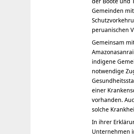
der Boote und 
Gemeinden mit 
Schutzvorkehrun
peruanischen Ve
Gemeinsam mit 
Amazonasanrain
indigene Gemein
notwendige Zug
Gesundheitsstat
einer Krankensc
vorhanden. Auc
solche Krankhe
In ihrer Erklä
Unternehmen in