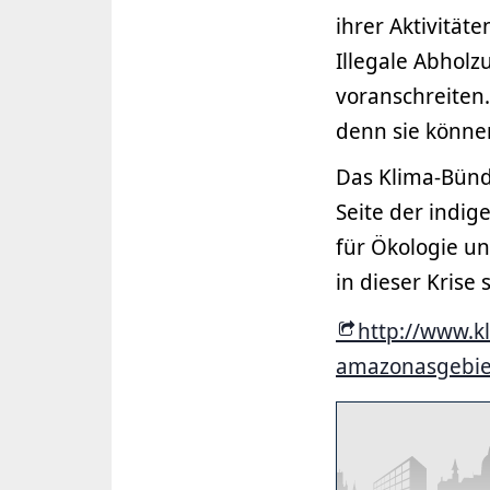
ihrer Aktivität
Illegale Abhol
voranschreiten.
denn sie könne
Das Klima-Bündn
Seite der indi
für Ökologie un
in dieser Krise
http://www.k
amazonasgebiet