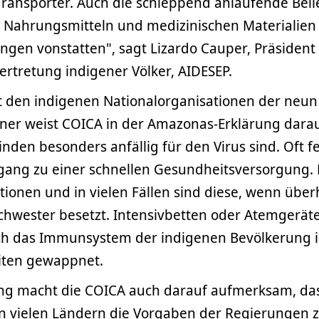
Transporter. Auch die schleppend anlaufende Beli
Nahrungsmitteln und medizinischen Materialien
gen vonstatten", sagt Lizardo Cauper, Präsident
rtretung indigener Völker, AIDESEP.
den indigenen Nationalorganisationen der neun
er weist COICA in der Amazonas-Erklärung darau
den besonders anfällig für den Virus sind. Oft fe
ang zu einer schnellen Gesundheitsversorgung. 
ionen und in vielen Fällen sind diese, wenn über
hwester besetzt. Intensivbetten oder Atemgeräte
h das Immunsystem der indigenen Bevölkerung is
iten gewappnet.
rung macht die COICA auch darauf aufmerksam, da
 vielen Ländern die Vorgaben der Regierungen zu