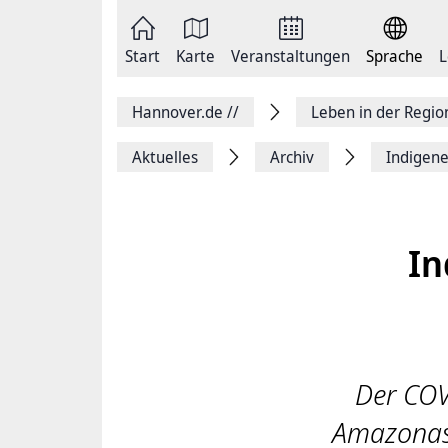
Zum
Seite
Inhalt
als
springen
E-
Zur
Mail
Start
Karte
Veranstaltungen
Sprache
L
Hauptnavigation
versenden
springen
Auf
Facebook
Hannover.de
//
Leben in der Regi
teilen
Auf
X
Aktuelles
Archiv
Indigen
teilen
Seitenlink
Kopieren
Seite
Drucken
In
Der COVI
Amazonasb