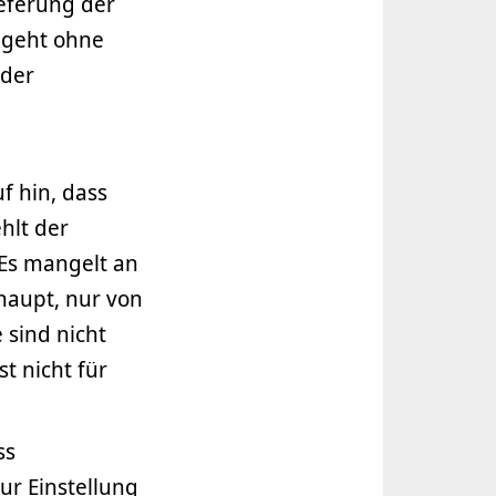
eferung der
 geht ohne
 der
f hin, dass
hlt der
Es mangelt an
haupt, nur von
 sind nicht
t nicht für
ss
r Einstellung