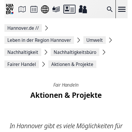
Seite
als
E-
Suche
Mail
versenden
Auf
Hannover.de
//
Facebook
teilen
Auf
Leben in der Region Hannover
Umwelt
X
teilen
Nachhaltigkeit
Nachhaltigkeitsbüro
Seitenlink
Kopieren
Fairer Handel
Aktionen & Projekte
Seite
Drucken
Fair Handeln
Aktionen & Projekte
In Hannover gibt es viele Möglichkeiten für