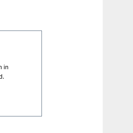
n in
d.