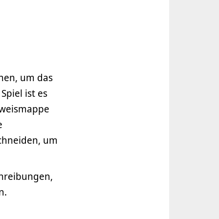
onen, um das
piel ist es
Beweismappe
e
schneiden, um
chreibungen,
n.