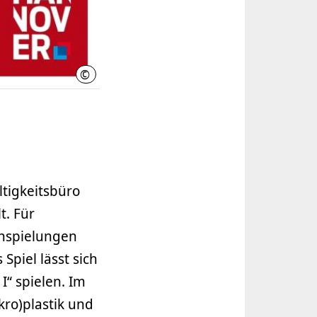
©
LHH
ltigkeitsbüro
. Für
Anspielungen
Spiel lässt sich
I“ spielen. Im
ro)plastik und