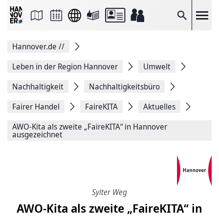
Seite
als
E-
Suche
Mail
versenden
Auf
Hannover.de
//
Facebook
teilen
Auf
Leben in der Region Hannover
Umwelt
X
teilen
Nachhaltigkeit
Nachhaltigkeitsbüro
Seitenlink
Kopieren
Fairer Handel
FaireKITA
Aktuelles
Seite
Drucken
AWO-Kita als zweite „FaireKITA“ in Hannover
ausgezeichnet
Sylter Weg
AWO-Kita als zweite „FaireKITA“ in