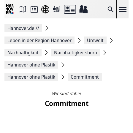
Seite
als
E-
Suche
Mail
versenden
Auf
Hannover.de
//
Facebook
teilen
Auf
Leben in der Region Hannover
Umwelt
X
teilen
Nachhaltigkeit
Nachhaltigkeitsbüro
Seitenlink
Kopieren
Hannover ohne Plastik
Seite
Drucken
Hannover ohne Plastik
Commitment
Wir sind dabei
Commitment