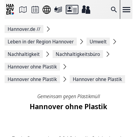
Seite
als
E-
Suche
Mail
versenden
Auf
Hannover.de
//
Facebook
teilen
Auf
Leben in der Region Hannover
Umwelt
X
teilen
Nachhaltigkeit
Nachhaltigkeitsbüro
Seitenlink
Kopieren
Hannover ohne Plastik
Seite
Drucken
Hannover ohne Plastik
Hannover ohne Plastik
Gemeinsam gegen Plastikmüll
Hannover ohne Plastik