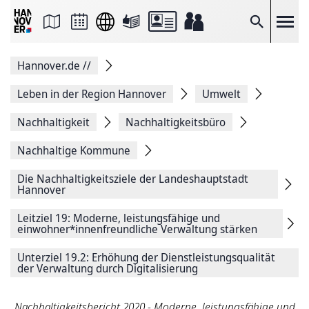
Seite
als
E-
Suche
Mail
versenden
Auf
Hannover.de
//
Facebook
teilen
Auf
Leben in der Region Hannover
Umwelt
X
teilen
Nachhaltigkeit
Nachhaltigkeitsbüro
Seitenlink
Kopieren
Nachhaltige Kommune
Seite
Drucken
Die Nachhaltigkeitsziele der Landeshauptstadt
Hannover
Leitziel 19: Moderne, leistungsfähige und
einwohner*innenfreundliche Verwaltung stärken
Unterziel 19.2: Erhöhung der Dienstleistungsqualität
der Verwaltung durch Digitalisierung
Nachhaltigkeitsbericht 2020 - Moderne, leistungsfähige und