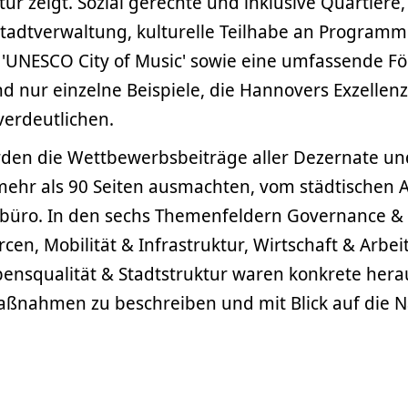
tur zeigt. Sozial gerechte und inklusive Quartiere,
Stadtverwaltung, kulturelle Teilhabe an Programm
r 'UNESCO City of Music' sowie eine umfassende F
d nur einzelne Beispiele, die Hannovers Exzellenz
verdeutlichen.
rden die Wettbewerbsbeiträge aller Dezernate un
mehr als 90 Seiten ausmachten, vom städtischen 
sbüro. In den sechs Themenfeldern Governance &
cen, Mobilität & Infrastruktur, Wirtschaft & Arbei
ebensqualität & Stadtstruktur waren konkrete her
aßnahmen zu beschreiben und mit Blick auf die N