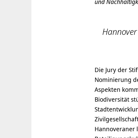
und Nachhaltigk
Hannover 
Die Jury der St
Nominierung de
Aspekten kommu
Biodiversität st
Stadtentwicklun
Zivilgesellsch
Hannoveraner le