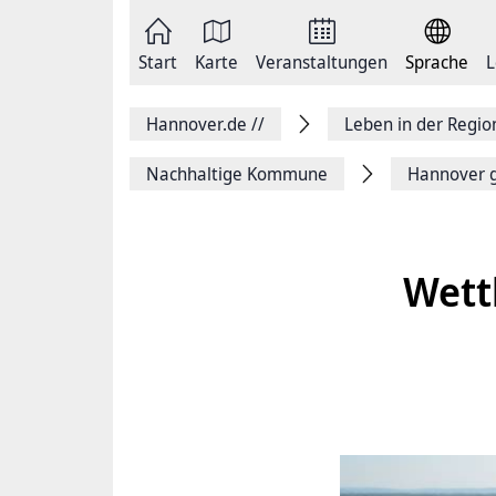
Zum
Seite
Inhalt
als
springen
E-
Zur
Mail
Start
Karte
Veranstaltungen
Sprache
L
Hauptnavigation
versenden
springen
Auf
Facebook
Hannover.de
//
Leben in der Regi
teilen
Auf
X
Nachhaltige Kommune
Hannover g
teilen
Seitenlink
Kopieren
Seite
Drucken
Wett