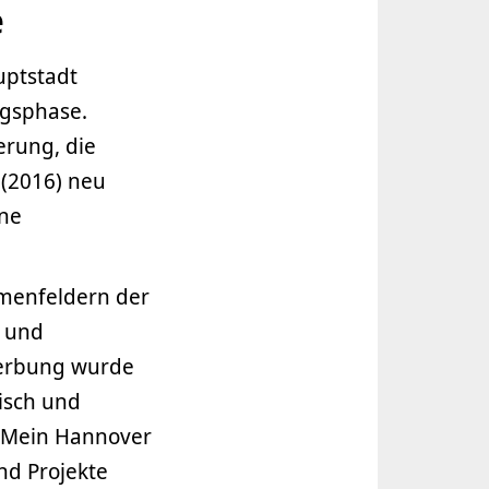
e
uptstadt
gsphase.
erung, die
 (2016) neu
ne
emenfeldern der
n und
werbung wurde
isch und
 „Mein Hannover
nd Projekte