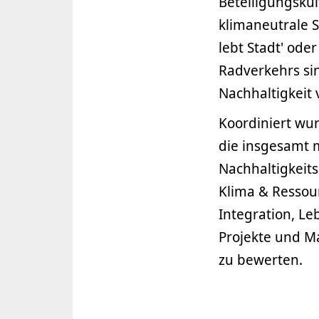
Beteiligungskul
klimaneutrale 
lebt Stadt' ode
Radverkehrs sin
Nachhaltigkeit 
Koordiniert wu
die insgesamt 
Nachhaltigkeit
Klima & Ressour
Integration, L
Projekte und M
zu bewerten.