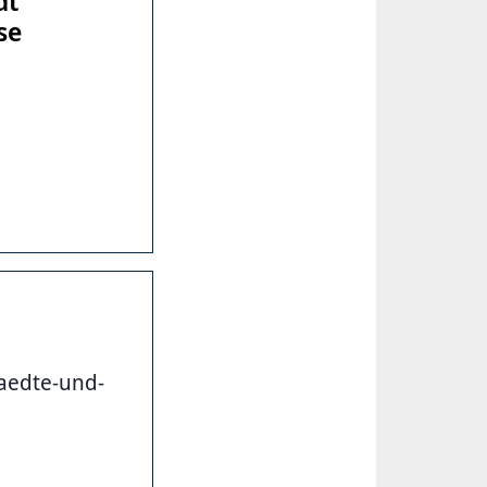
dt
se
aedte-und-