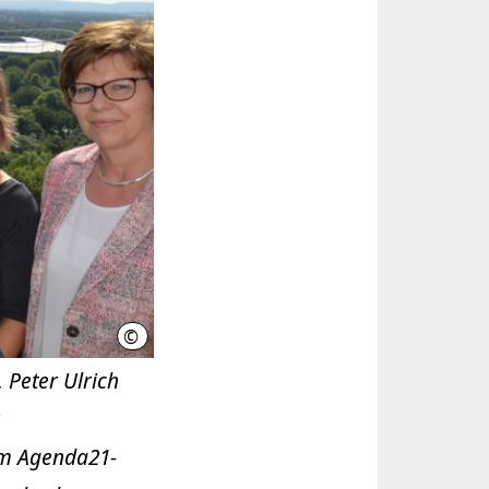
©
LHH
 Peter Ulrich
om Agenda21-