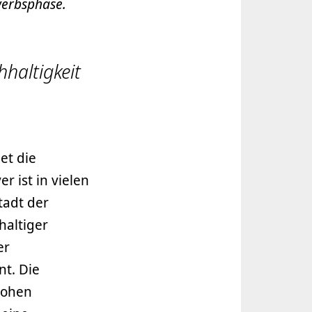
werbsphase.
haltigkeit
et die
 ist in vielen
tadt der
haltiger
er
t. Die
hohen