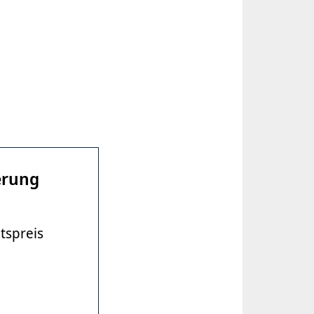
erung
tspreis