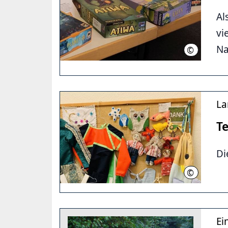
Al
vi
Na
©
LHH
La
Te
Di
©
LHH
Ei