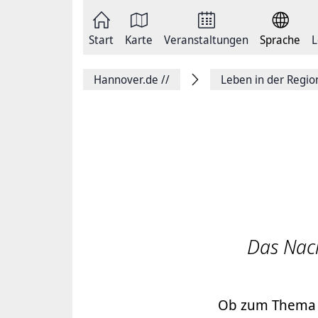
Zum
Seite
Inhalt
als
springen
E-
Zur
Mail
Start
Karte
Veranstaltungen
Sprache
L
Hauptnavigation
versenden
springen
Auf
Facebook
Hannover.de
//
Leben in der Regi
teilen
Auf
X
teilen
Seitenlink
Kopieren
Seite
Drucken
Das Nachh
Ob zum Thema Pl