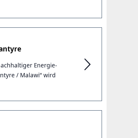
antyre
nachhaltiger Energie-
Projekt zur Klimawand
tyre / Malawi“ wird