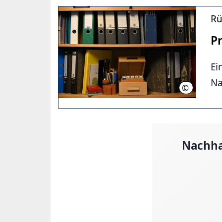
Rü
Pr
Ei
Na
©
LHH
Nachha