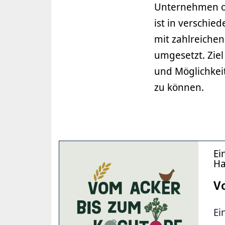
Unternehmen od
ist in verschie
mit zahlreiche
umgesetzt. Zie
und Möglichkeit
zu können.
Ei
Ha
V
Ei