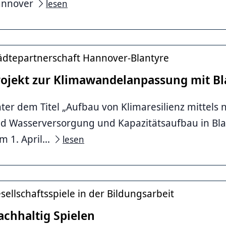
annover
lesen
ver
ädtepartnerschaft Hannover-Blantyre
rojekt zur Klimawandelanpassung mit Bl
ter dem Titel „Aufbau von Klimaresilienz mittels 
d Wasserversorgung und Kapazitätsaufbau in Blan
m 1. April...
lesen
y Council
sellschaftsspiele in der Bildungsarbeit
achhaltig Spielen