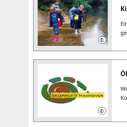
K
Ei
ge
©
Irmtraud Lohs
Ö
We
Ko
©
LHH