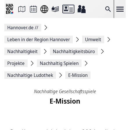
Seite
als
E-
Suche
Mail
versenden
Auf
Hannover.de
//
Facebook
teilen
Auf
Leben in der Region Hannover
Umwelt
X
teilen
Nachhaltigkeit
Nachhaltigkeitsbüro
Seitenlink
Kopieren
Projekte
Nachhaltig Spielen
Seite
Drucken
Nachhaltige Ludothek
E-Mission
Nachhaltige Gesellschaftsspiele
E-Mission