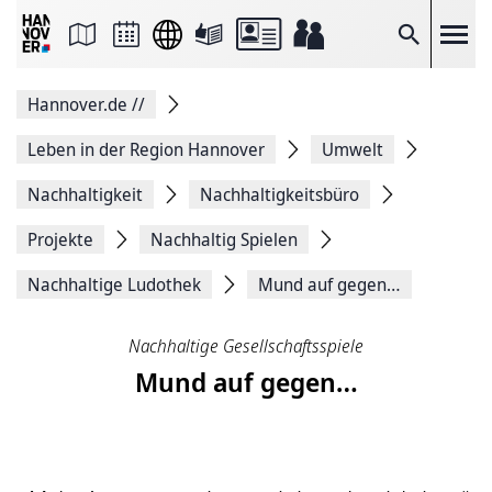
Seite
als
E-
Suche
Mail
versenden
Auf
Hannover.de
//
Facebook
teilen
Auf
Leben in der Region Hannover
Umwelt
X
teilen
Nachhaltigkeit
Nachhaltigkeitsbüro
Seitenlink
Kopieren
Projekte
Nachhaltig Spielen
Seite
Drucken
Nachhaltige Ludothek
Mund auf gegen…
Nachhaltige Gesellschaftsspiele
Mund auf gegen…