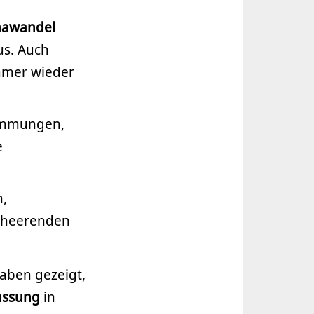
mawandel
us. Auch
mmer wieder
emmungen,
e
n,
erheerenden
aben gezeigt,
assung
in