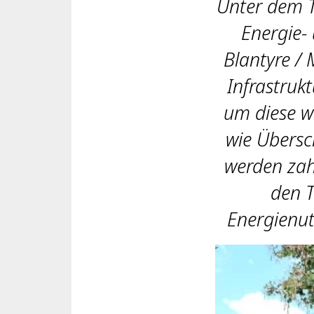
Unter dem Ti
Energie-
Blantyre / 
Infrastruk
um diese w
wie Übers
werden zah
den 
Energienu