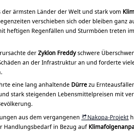
es der ärmsten Länder der Welt und stark vom
Kli
Regenzeiten verschieben sich oder bleiben ganz a
it heftigen Regenfällen und Sturmböen treten i
rursachte der
Zyklon Freddy
schwere Überschw
Schäden an der Infrastruktur an und forderte viel
.
ührte eine lang anhaltende
Dürre
zu Ernteausfälle
nd stark steigenden Lebensmittelpreisen mit v
Bevölkerung.
hrungen aus dem vergangenen
Nakopa-Projekt
h
r Handlungsbedarf in Bezug auf
Klimafolgenanp