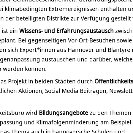
bei klimabedingten Extremereignissen enthalten 
der beteiligten Distrikte zur Verfügung gestellt
ist ein
Wissens- und Erfahrungsaustausch
zwisch
plant. Bei gegenseitigen Vor-Ort-Besuchen sowie 
n sich Expert*innen aus Hannover und Blantyre
lgenanpassung austauschen und darüber, welc
en werden können.
das Projekt in beiden Städten durch
Öffentlichkeit
lichen Aktionen, Social Media Beiträgen, Newslet
keitsbüro wird
Bildungsangebote
zu den Themen
passung und Klimafolgenminderung am Beispiel 
 das Thema auch in hannoversche Schulen und