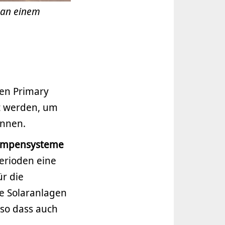
l an einem
ten Primary
rt werden, um
önnen.
pumpensysteme
erioden eine
ür die
e Solaranlagen
so dass auch