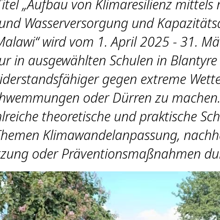
tel „Aufbau von Klimaresilienz mittels
 und Wasserversorgung und Kapazitäts
Malawi“ wird vom 1. April 2025 - 31. M
tur in ausgewählten Schulen in Blantyre 
iderstandsfähiger gegen extreme Wetter
chwemmungen oder Dürren zu machen
lreiche theoretische und praktische Sc
Themen Klimawandelanpassung, nachha
tzung oder Präventionsmaßnahmen dur