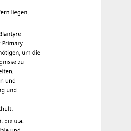
ern liegen,
Blantyre
r Primary
enötigen, um die
gnisse zu
eiten,
en und
ung und
hult.
n
, die u.a.
iale und