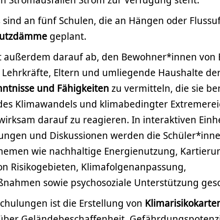
sind an fünf Schulen, die an Hängen oder Flussuf
hutzdämme
geplant.
elt außerdem darauf ab, den Bewohner*innen von 
 Lehrkräfte, Eltern und umliegende Haushalte de
ntnisse und Fähigkeiten
zu vermitteln, die sie b
es Klimawandels und klimabedingter Extremerei
irksam darauf zu reagieren. In interaktiven Einh
ungen und Diskussionen werden die Schüler*inn
Themen wie nachhaltige Energienutzung, Kartier
on Risikogebieten, Klimafolgenanpassung,
nahmen sowie psychosoziale Unterstützung gesc
chulungen ist die Erstellung von
Klimarisikokarte
über Geländebeschaffenheit, Gefährdungspotenz