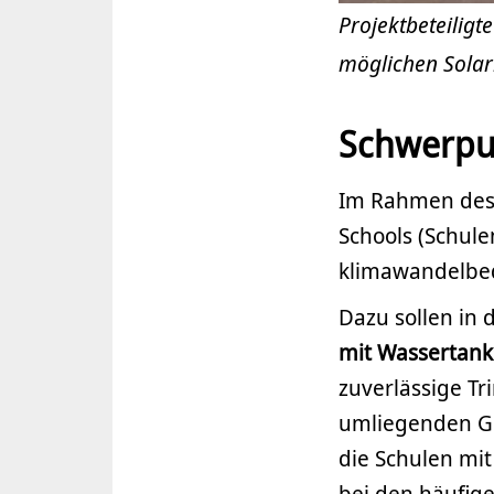
Projektbeteiligt
möglichen Solar
Schwerpu
Im Rahmen des P
Schools (Schule
klimawandelbed
Dazu sollen in 
mit Wassertank
zuverlässige Tr
umliegenden Ge
die Schulen mi
bei den häufig