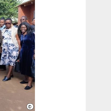
©
Blantyre City Council