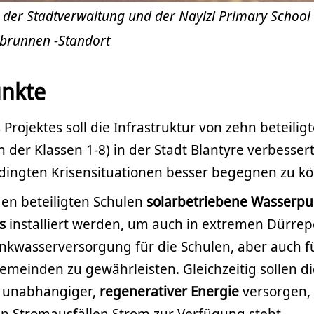
e der Stadtverwaltung und der Nayizi Primary Schoo
brunnen -Standort
nkte
rojektes soll die Infrastruktur von zehn beteilig
n der Klassen 1-8) in der Stadt Blantyre verbesse
ingten Krisensituationen besser begegnen zu k
den beteiligten Schulen
solarbetriebene Wasser
s
installiert werden, um auch in extremen Dürrep
inkwasserversorgung für die Schulen, aber auch f
meinden zu gewährleisten. Gleichzeitig sollen di
t unabhängiger,
regenerativer Energie
versorgen, 
en Stromausfällen Strom zur Verfügung steht.