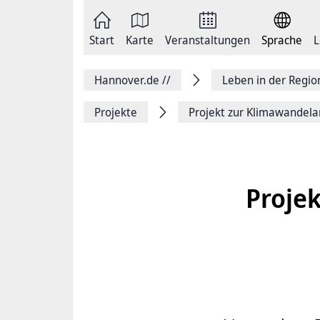
Zum
Seite
Inhalt
als
springen
E-
Zur
Mail
Start
Karte
Veranstaltungen
Sprache
L
Hauptnavigation
versenden
springen
Auf
Facebook
Hannover.de
//
Leben in der Regi
teilen
Auf
X
Projekte
Projekt zur Klimawandela
teilen
Seitenlink
Kopieren
Seite
Drucken
Proje