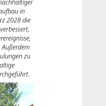
 nachhaltiger
aufbau in
ärz 2028 die
verbessert,
ereignisse,
. Außerdem
hulungen zu
ltige
chgeführt.