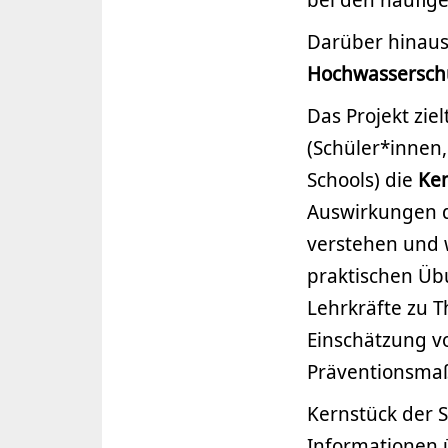
Darüber hinaus 
Hochwassersc
Das Projekt zi
(Schüler*innen,
Schools) die
Ken
Auswirkungen d
verstehen und w
praktischen Üb
Lehrkräfte zu 
Einschätzung v
Präventionsmaß
Kernstück der S
Informationen 