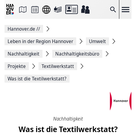
Seite
als
E-
Suche
Mail
versenden
Auf
Hannover.de
//
Facebook
teilen
Auf
Leben in der Region Hannover
Umwelt
X
teilen
Nachhaltigkeit
Nachhaltigkeitsbüro
Seitenlink
Kopieren
Projekte
Textilwerkstatt
Seite
Drucken
Was ist die Textilwerkstatt?
Nachhaltigkeit
Was ist die Textilwerkstatt?