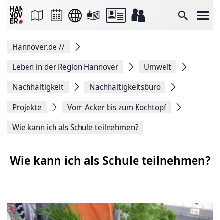
Seite
als
E-
Suche
Mail
versenden
Auf
Hannover.de
//
Facebook
teilen
Auf
Leben in der Region Hannover
Umwelt
X
teilen
Nachhaltigkeit
Nachhaltigkeitsbüro
Seitenlink
Kopieren
Projekte
Vom Acker bis zum Kochtopf
Seite
Drucken
Wie kann ich als Schule teilnehmen?
Wie kann ich als Schule teilnehmen?