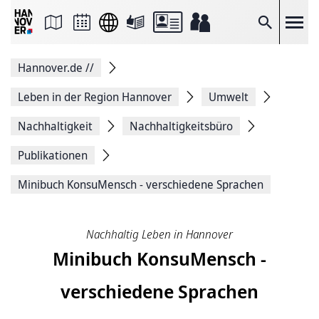
Seite
als
E-
Suche
Mail
versenden
Auf
Hannover.de
//
Facebook
teilen
Auf
Leben in der Region Hannover
Umwelt
X
teilen
Nachhaltigkeit
Nachhaltigkeitsbüro
Seitenlink
Kopieren
Publikationen
Seite
Drucken
Minibuch KonsuMensch - verschiedene Sprachen
Nachhaltig Leben in Hannover
Minibuch KonsuMensch -
verschiedene Sprachen