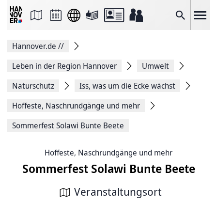
Seite
als
E-
Suche
Mail
versenden
Auf
Hannover.de
//
Facebook
teilen
Auf
Leben in der Region Hannover
Umwelt
X
teilen
Naturschutz
Iss, was um die Ecke wächst
Seitenlink
Kopieren
Hoffeste, Naschrundgänge und mehr
Seite
Drucken
Sommerfest Solawi Bunte Beete
Hoffeste, Naschrundgänge und mehr
Sommerfest Solawi Bunte Beete
Veranstaltungsort