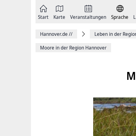
Zum
Seite
Inhalt
als
springen
E-
Zur
Mail
Start
Karte
Veranstaltungen
Sprache
L
Hauptnavigation
versenden
springen
Auf
Facebook
Hannover.de
//
Leben in der Regi
teilen
Auf
X
Moore in der Region Hannover
teilen
Seitenlink
Kopieren
Seite
M
Drucken