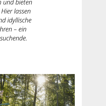
m und bieten
 Hier lassen
d idyllische
hren – ein
ssuchende.