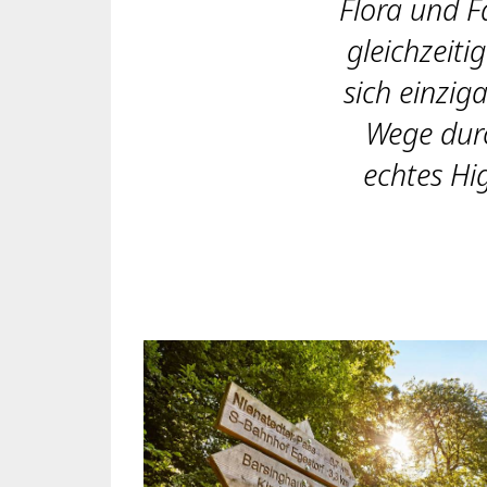
Flora und F
gleichzeiti
sich einzig
Wege durc
echtes Hi