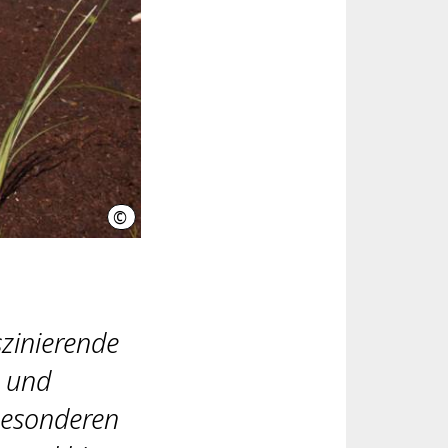
©
Region Hannover, Kirsch
szinierende
n und
besonderen