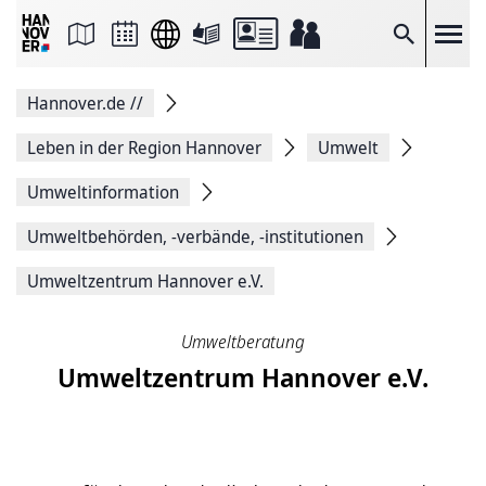
Seite
als
E-
Suche
Mail
versenden
Auf
Hannover.de
//
Facebook
teilen
Auf
Leben in der Region Hannover
Umwelt
X
teilen
Umweltinformation
Seitenlink
Kopieren
Umweltbehörden, -verbände, -institutionen
Seite
Drucken
Umweltzentrum Hannover e.V.
Umweltberatung
Umweltzentrum Hannover e.V.