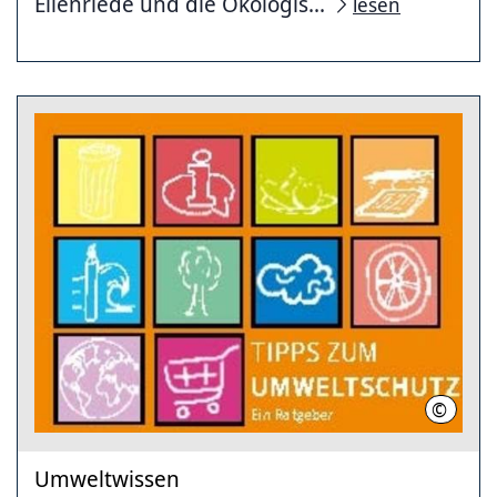
Eilenriede und die Ökologis...
lesen
©
LHH
Umweltwissen