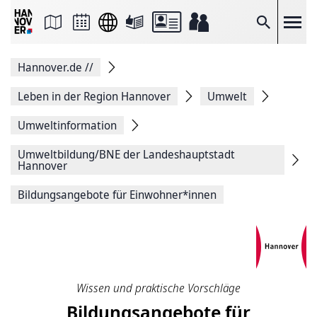
Seite
als
E-
Suche
Mail
versenden
Auf
Hannover.de
//
Facebook
teilen
Auf
Leben in der Region Hannover
Umwelt
X
teilen
Umweltinformation
Seitenlink
Kopieren
Umweltbildung/BNE der Landeshauptstadt
Seite
Hannover
Drucken
Bildungsangebote für Einwohner*innen
Wissen und praktische Vorschläge
Bildungsangebote für