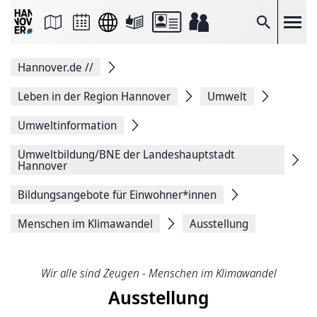
Seite
als
E-
Suche
Mail
versenden
Auf
Hannover.de
//
Facebook
teilen
Auf
Leben in der Region Hannover
Umwelt
X
teilen
Umweltinformation
Seitenlink
Kopieren
Umweltbildung/BNE der Landeshauptstadt
Seite
Hannover
Drucken
Bildungsangebote für Einwohner*innen
Menschen im Klimawandel
Ausstellung
Wir alle sind Zeugen - Menschen im Klimawandel
Ausstellung