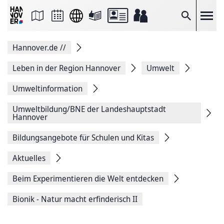
Seite
als
E-
Suche
Mail
versenden
Auf
Hannover.de
//
Facebook
teilen
Auf
Leben in der Region Hannover
Umwelt
X
teilen
Umweltinformation
Seitenlink
Kopieren
Umweltbildung/BNE der Landeshauptstadt
Seite
Hannover
Drucken
Bildungsangebote für Schulen und Kitas
Aktuelles
Beim Experimentieren die Welt entdecken
Bionik - Natur macht erfinderisch II