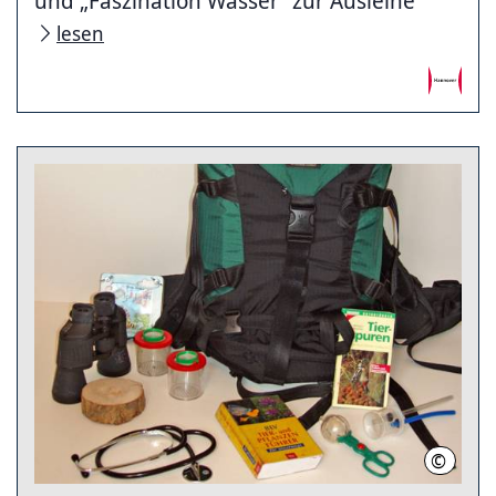
und „Faszination Wasser“ zur Ausleihe
lesen
©
LHH