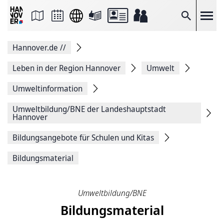
Seite
als
E-
Suche
Mail
versenden
Auf
Hannover.de
//
Facebook
teilen
Auf
Leben in der Region Hannover
Umwelt
X
teilen
Umweltinformation
Seitenlink
Kopieren
Umweltbildung/BNE der Landeshauptstadt
Seite
Hannover
Drucken
Bildungsangebote für Schulen und Kitas
Bildungsmaterial
Umweltbildung/BNE
Bildungsmaterial