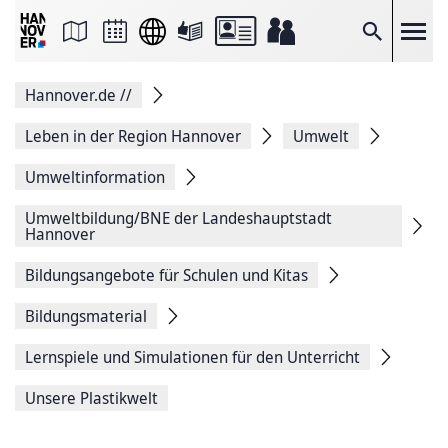
Seite
als
E-
Suche
Mail
versenden
Auf
Hannover.de
//
Facebook
teilen
Auf
Leben in der Region Hannover
Umwelt
X
teilen
Umweltinformation
Seitenlink
Kopieren
Umweltbildung/BNE der Landeshauptstadt
Seite
Hannover
Drucken
Bildungsangebote für Schulen und Kitas
Bildungsmaterial
Lernspiele und Simulationen für den Unterricht
Unsere Plastikwelt