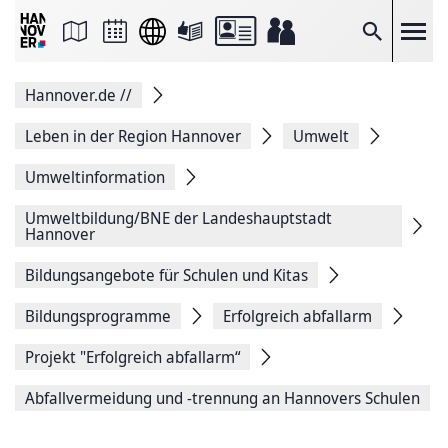
Seite
als
E-
Suche
Mail
versenden
Auf
Hannover.de
//
Facebook
teilen
Auf
Leben in der Region Hannover
Umwelt
X
teilen
Umweltinformation
Seitenlink
Kopieren
Umweltbildung/BNE der Landeshauptstadt
Seite
Hannover
Drucken
Bildungsangebote für Schulen und Kitas
Bildungsprogramme
Erfolgreich abfallarm
Projekt "Erfolgreich abfallarm“
Abfallvermeidung und -trennung an Hannovers Schulen