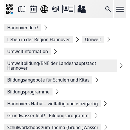
Seite
als
E-
Suche
Mail
versenden
Auf
Hannover.de
//
Facebook
teilen
Auf
Leben in der Region Hannover
Umwelt
X
teilen
Umweltinformation
Seitenlink
Kopieren
Umweltbildung/BNE der Landeshauptstadt
Seite
Hannover
Drucken
Bildungsangebote für Schulen und Kitas
Bildungsprogramme
Hannovers Natur – vielfältig und einzigartig
Grundwasser lebt! - Bildungsprogramm
Schulworkshops zum Thema (Grund-)Wasser