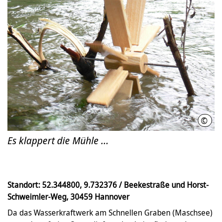
©
Büro
Es klappert die Mühle …
Standort: 52.344800, 9.732376 / Beekestraße und Horst-
Schweimler-Weg, 30459 Hannover
Da das Wasserkraftwerk am Schnellen Graben (Maschsee)