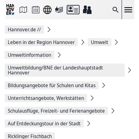
Seite
als
E-
Suche
Mail
versenden
Auf
Hannover.de
//
Facebook
teilen
Auf
Leben in der Region Hannover
Umwelt
X
teilen
Umweltinformation
Seitenlink
Kopieren
Umweltbildung/BNE der Landeshauptstadt
Seite
Hannover
Drucken
Bildungsangebote für Schulen und Kitas
Unterrichtsangebote, Werkstätten
Schulausflüge, Freizeit- und Ferienangebote
Auf Entdeckungstour in der Stadt
Ricklinger Fischbach