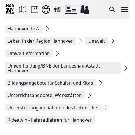
Seite
als
E-
Suche
Mail
versenden
Auf
Hannover.de
//
Facebook
teilen
Auf
Leben in der Region Hannover
Umwelt
X
teilen
Umweltinformation
Seitenlink
Kopieren
Umweltbildung/BNE der Landeshauptstadt
Seite
Hannover
Drucken
Bildungsangebote für Schulen und Kitas
Unterrichtsangebote, Werkstätten
Unterstützung im Rahmen des Unterrichts
Rideawin - Fahrradfahren für Hannover