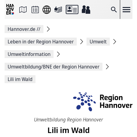
Seite
als
E-
Suche
Mail
versenden
Auf
Hannover.de
//
Facebook
teilen
Auf
Leben in der Region Hannover
Umwelt
X
teilen
Umweltinformation
Seitenlink
Kopieren
Umweltbildung/BNE der Region Hannover
Seite
Drucken
Lili im Wald
Umweltbildung Region Hannover
Lili im Wald