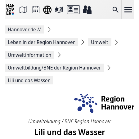
Seite
als
E-
Suche
Mail
versenden
Auf
Hannover.de
//
Facebook
teilen
Auf
Leben in der Region Hannover
Umwelt
X
teilen
Umweltinformation
Seitenlink
Kopieren
Umweltbildung/BNE der Region Hannover
Seite
Drucken
Lili und das Wasser
Umweltbildung / BNE Region Hannover
Lili und das Wasser