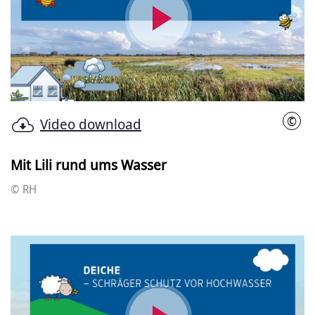
Video
abspielen
©
Video download
RH
Mit Lili rund ums Wasser
© RH