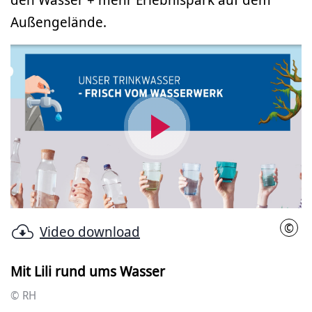
Außengelände.
Video
abspielen
©
Video download
RH
Mit Lili rund ums Wasser
© RH