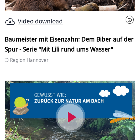
©
Video download
Regi
Baumeister mit Eisenzahn: Dem Biber auf der
Spur - Serie "Mit Lili rund ums Wasser"
© Region Hannover
Video
abspielen