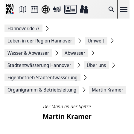
Seite
als
E-
Suche
Mail
versenden
Auf
Hannover.de
//
Facebook
teilen
Auf
Leben in der Region Hannover
Umwelt
X
teilen
Wasser & Abwasser
Abwasser
Seitenlink
Kopieren
Stadtentwässerung Hannover
Über uns
Seite
Drucken
Eigenbetrieb Stadtentwässerung
Organigramm & Betriebsleitung
Martin Kramer
Der Mann an der Spitze
Martin Kramer