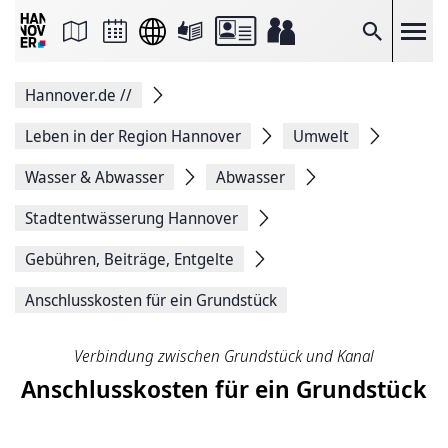
Seite
als
E-
Suche
Mail
versenden
Auf
Hannover.de
//
Facebook
teilen
Auf
Leben in der Region Hannover
Umwelt
X
teilen
Wasser & Abwasser
Abwasser
Seitenlink
Kopieren
Stadtentwässerung Hannover
Seite
Drucken
Gebühren, Beiträge, Entgelte
Anschlusskosten für ein Grundstück
Verbindung zwischen Grundstück und Kanal
Anschlusskosten für ein Grundstück