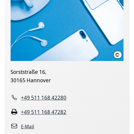
©
SEH
Sorststraße 16,
30165 Hannover
+49 511 168 42280
+49 511 168 47282
E-Mail