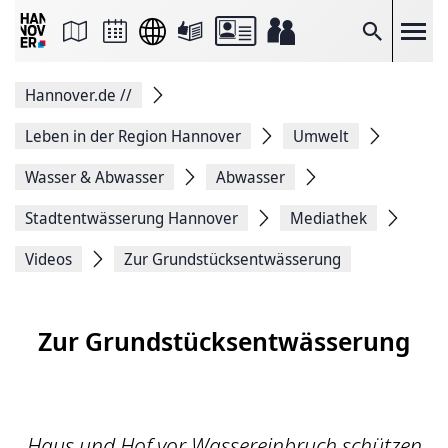
Seite
als
E-
Suche
Mail
versenden
Auf
Hannover.de
//
Facebook
teilen
Auf
Leben in der Region Hannover
Umwelt
X
teilen
Wasser & Abwasser
Abwasser
Seitenlink
Kopieren
Stadtentwässerung Hannover
Mediathek
Seite
Drucken
Videos
Zur Grundstücksentwässerung
Zur Grundstücksentwässerung
Haus und Hof vor Wassereinbruch schützen