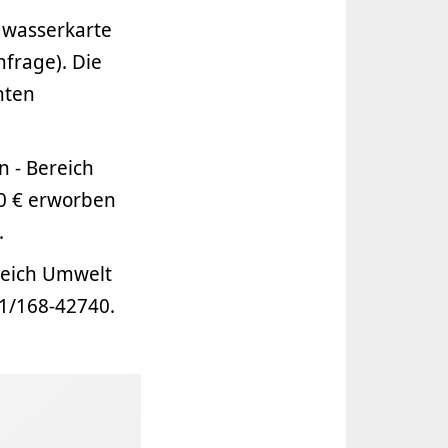
dwasserkarte
frage). Die
hten
 - Bereich
90 € erworben
.
reich Umwelt
1/168-42740.