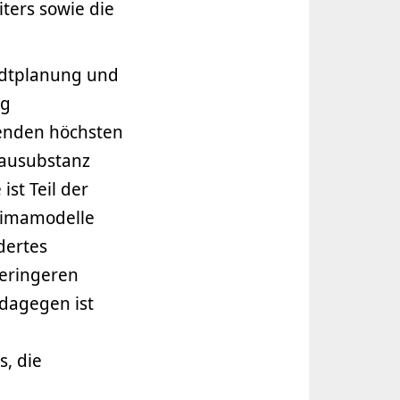
ters sowie die
tadtplanung und
ng
tenden höchsten
Bausubstanz
st Teil der
limamodelle
dertes
geringeren
dagegen ist
s, die