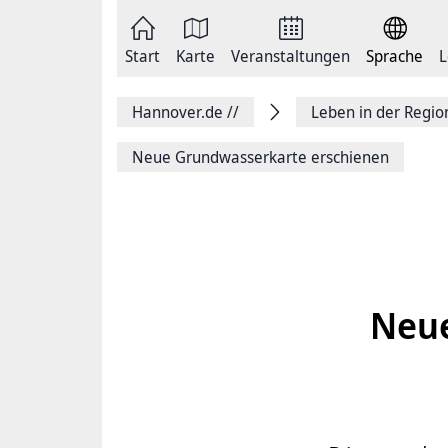
Zum
Seite
Inhalt
als
springen
E-
Zur
Mail
Start
Karte
Veranstaltungen
Sprache
L
Hauptnavigation
versenden
springen
Auf
Facebook
Hannover.de
//
Leben in der Regi
teilen
Auf
X
Neue Grundwasserkarte erschienen
teilen
Seitenlink
Kopieren
Seite
Drucken
Neue