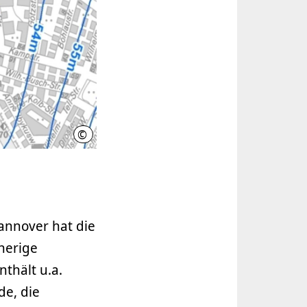
©
LHH
annover hat die
herige
thält u.a.
e, die