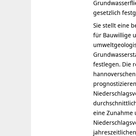
Grundwasserfli
gesetzlich fes
Sie stellt eine
für Bauwillige 
umweltgeologis
Grundwassersta
festlegen. Die 
hannoverschen 
prognostiziere
Niederschlagsv
durchschnittli
eine Zunahme u
Niederschlagsve
jahreszeitlic