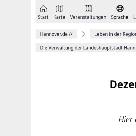
Zum
Seite
Inhalt
als
springen
E-
Zur
Mail
Start
Karte
Veranstaltungen
Sprache
L
Hauptnavigation
versenden
springen
Auf
Facebook
Hannover.de
//
Leben in der Regi
teilen
Auf
X
Die Verwaltung der Landeshauptstadt Hann
teilen
Seitenlink
Kopieren
Seite
Drucken
Deze
Hier 