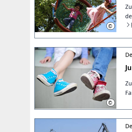
Zu
de
©
LHH
De
Ju
Zu
Fa
©
Mark Mühlh
De