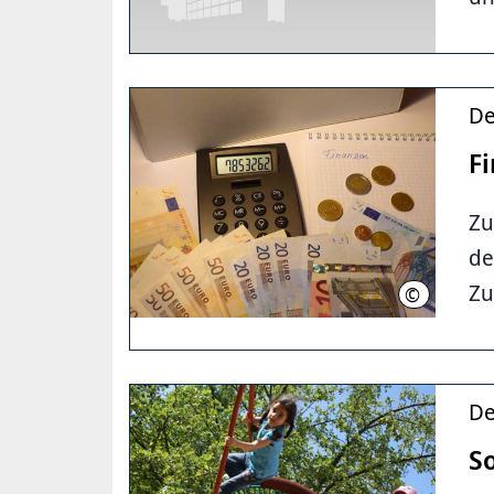
De
F
Zu
de
Zu
©
LHH
De
So