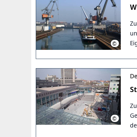
W
Zu
un
Ei
©
Städtische 
De
S
Zu
Ge
©
LHH
de