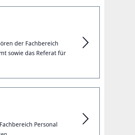
ören der Fachbereich
Geschäftsbereich des 
t sowie das Referat für
Fachbereich Personal
Personal, Digitalisieru
sen