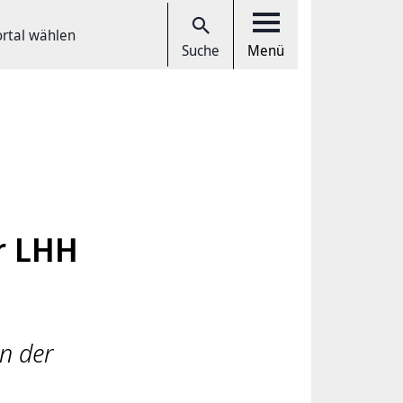
ortal wählen
Suche
Menü
r LHH
en der