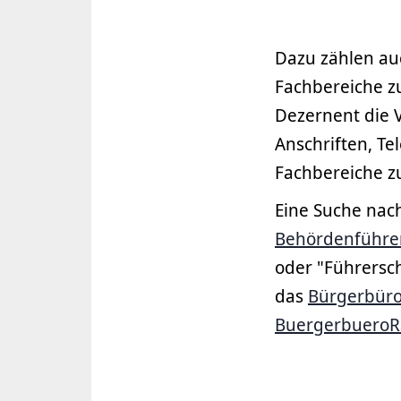
Dazu zählen au
Fachbereiche z
Dezernent die V
Anschriften, T
Fachbereiche zu
Eine Suche nac
Behördenführe
oder "Führersc
das
Bürgerbür
BuergerbueroR