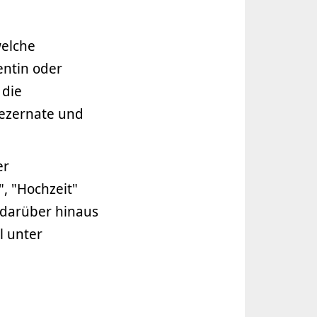
welche
ntin oder
 die
Dezernate und
er
", "Hochzeit"
 darüber hinaus
l unter