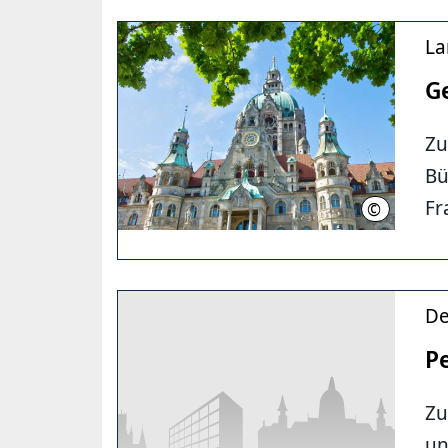
La
G
Zu
Bü
Fr
©
LHH
De
Pe
Zu
un