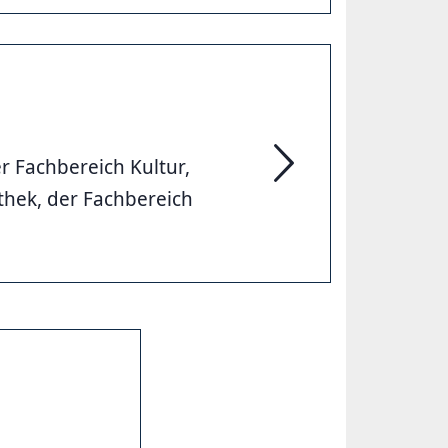
 Fachbereich Kultur,
Bildung & Kultur, Herr
thek, der Fachbereich