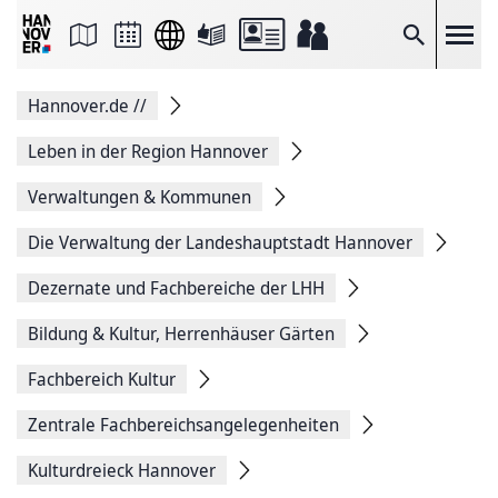
Seite
als
E-
Suche
Mail
versenden
Auf
Hannover.de
//
Facebook
teilen
Auf
Leben in der Region Hannover
X
teilen
Verwaltungen & Kommunen
Seitenlink
Kopieren
Die Verwaltung der Landeshauptstadt Hannover
Seite
Drucken
Dezernate und Fachbereiche der LHH
Bildung & Kultur, Herrenhäuser Gärten
Fachbereich Kultur
Zentrale Fachbereichsangelegenheiten
Kulturdreieck Hannover