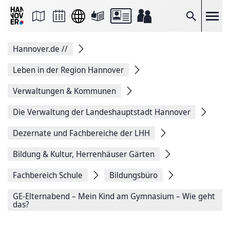
Seite
als
E-
Suche
Mail
versenden
Auf
Hannover.de
//
Facebook
teilen
Auf
Leben in der Region Hannover
X
teilen
Verwaltungen & Kommunen
Seitenlink
Kopieren
Die Verwaltung der Landeshauptstadt Hannover
Seite
Drucken
Dezernate und Fachbereiche der LHH
Bildung & Kultur, Herrenhäuser Gärten
Fachbereich Schule
Bildungsbüro
GE-Elternabend – Mein Kind am Gymnasium – Wie geht
das?