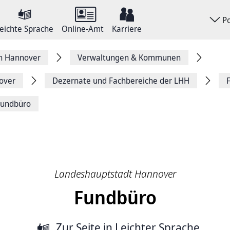
P
eichte Sprache
Online-Amt
Karriere
on Hannover
Verwaltungen & Kommunen
over
Dezernate und Fachbereiche der LHH
Fundbüro
Landeshauptstadt Hannover
Fundbüro
Zur Seite
in Leichter Sprache