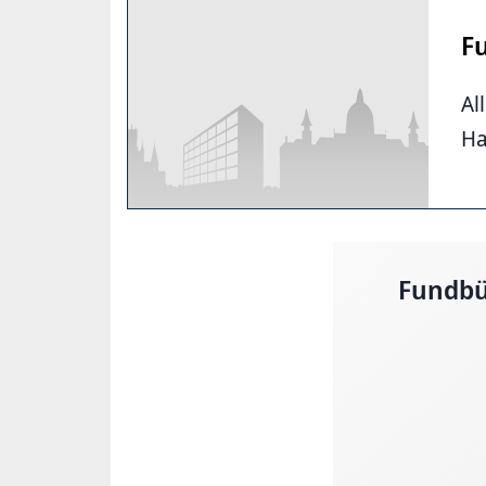
F
Al
Ha
Fundbü