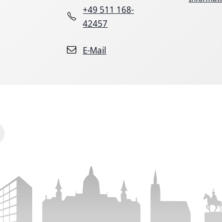
+49 511 168-
42457
E-Mail