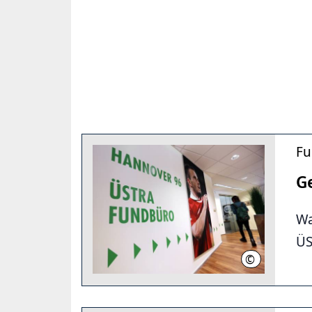
Fu
G
Wa
ÜS
©
Üstra