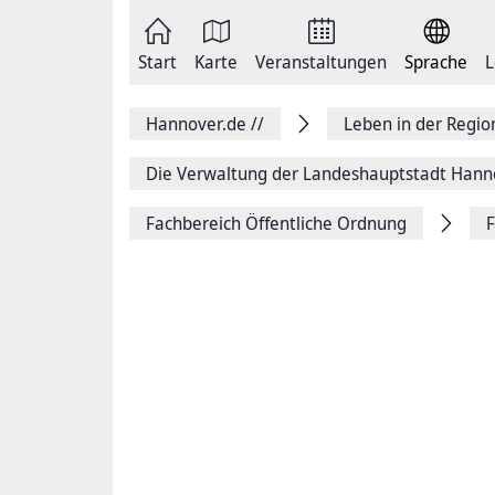
Zum
Seite
Inhalt
als
springen
E-
Zur
Mail
Start
Karte
Veranstaltungen
Sprache
L
Hauptnavigation
versenden
springen
Auf
Facebook
Hannover.de
//
Leben in der Regi
teilen
Auf
X
Die Verwaltung der Landeshauptstadt Hann
teilen
Seitenlink
Fachbereich Öffentliche Ordnung
Kopieren
Seite
Drucken