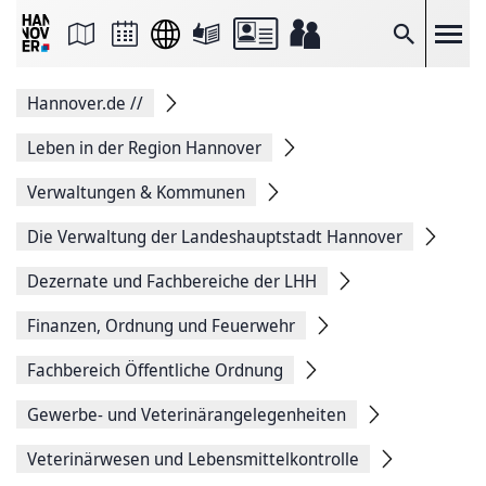
Seite
als
E-
Suche
Mail
versenden
Auf
Hannover.de
//
Facebook
teilen
Auf
Leben in der Region Hannover
X
teilen
Verwaltungen & Kommunen
Seitenlink
Kopieren
Die Verwaltung der Landeshauptstadt Hannover
Seite
Drucken
Dezernate und Fachbereiche der LHH
Finanzen, Ordnung und Feuerwehr
Fachbereich Öffentliche Ordnung
Gewerbe- und Veterinärangelegen­heiten
Veterinärwesen und Lebensmittelkontrolle