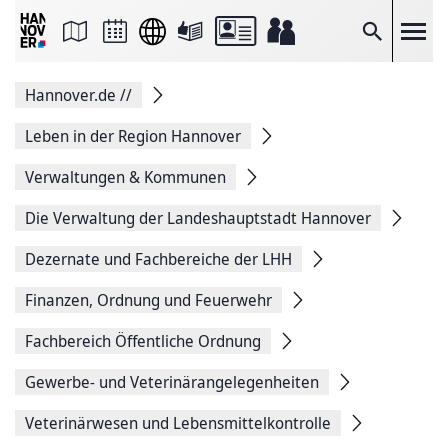
Seite
als
E-
Suche
Mail
versenden
Auf
Hannover.de
//
Facebook
teilen
Auf
Leben in der Region Hannover
X
teilen
Verwaltungen & Kommunen
Seitenlink
Kopieren
Die Verwaltung der Landeshauptstadt Hannover
Seite
Drucken
Dezernate und Fachbereiche der LHH
Finanzen, Ordnung und Feuerwehr
Fachbereich Öffentliche Ordnung
Gewerbe- und Veterinärangelegen­heiten
Veterinärwesen und Lebensmittelkontrolle