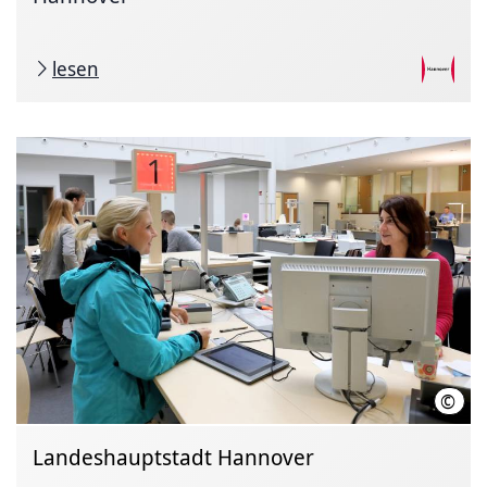
lesen
©
LHH 
Landeshauptstadt Hannover