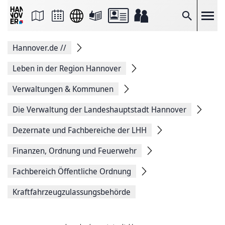
Seite
als
E-
Suche
Mail
versenden
Auf
Hannover.de
//
Facebook
teilen
Auf
Leben in der Region Hannover
X
teilen
Verwaltungen & Kommunen
Seitenlink
Kopieren
Die Verwaltung der Landeshauptstadt Hannover
Seite
Drucken
Dezernate und Fachbereiche der LHH
Finanzen, Ordnung und Feuerwehr
Fachbereich Öffentliche Ordnung
Kraftfahrzeug­zulassungs­­behörde