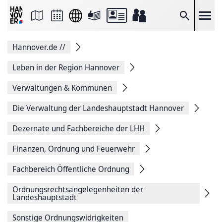
Seite
als
E-
Suche
Mail
versenden
Auf
Hannover.de
//
Facebook
teilen
Auf
Leben in der Region Hannover
X
teilen
Verwaltungen & Kommunen
Seitenlink
Kopieren
Die Verwaltung der Landeshauptstadt Hannover
Seite
Drucken
Dezernate und Fachbereiche der LHH
Finanzen, Ordnung und Feuerwehr
Fachbereich Öffentliche Ordnung
Ordnungsrechts­angelegenheiten der
Landeshauptstadt
Sonstige Ordnungswidrigkeiten