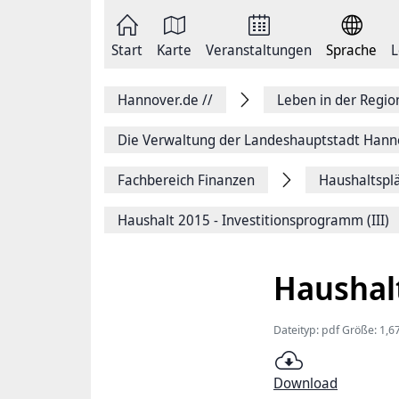
Zum
Seite
Inhalt
als
springen
E-
Zur
Mail
Start
Karte
Veranstaltungen
Sprache
L
Hauptnavigation
versenden
springen
Auf
Facebook
Hannover.de
//
Leben in der Regi
teilen
Auf
X
Die Verwaltung der Landeshauptstadt Hann
teilen
Seitenlink
Fachbereich Finanzen
Haushaltspl
Kopieren
Seite
Drucken
Haushalt 2015 - Investitionsprogramm (III)
Haushalt
Dateityp: pdf Größe: 1,
Download