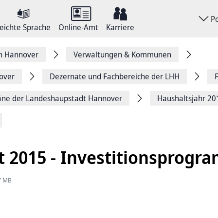
P
eichte Sprache
Online-Amt
Karriere
on Hannover
Verwaltungen & Kommunen
over
Dezernate und Fachbereiche der LHH
äne der Landeshaupstadt Hannover
Haushaltsjahr 20
 2015 - Investitionsprogra
67 MB