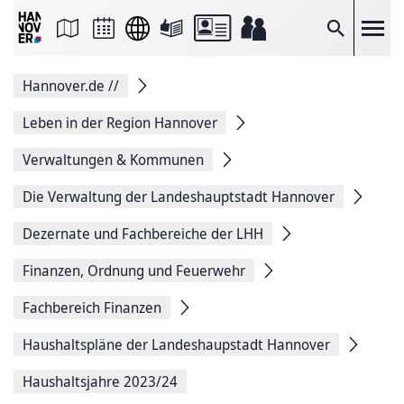
Seite
als
E-
Suche
Mail
versenden
Auf
Hannover.de
//
Facebook
teilen
Auf
Leben in der Region Hannover
X
teilen
Verwaltungen & Kommunen
Seitenlink
Kopieren
Die Verwaltung der Landeshauptstadt Hannover
Seite
Drucken
Dezernate und Fachbereiche der LHH
Finanzen, Ordnung und Feuerwehr
Fachbereich Finanzen
Haushaltspläne der Landeshaupstadt Hannover
Haushaltsjahre 2023/24