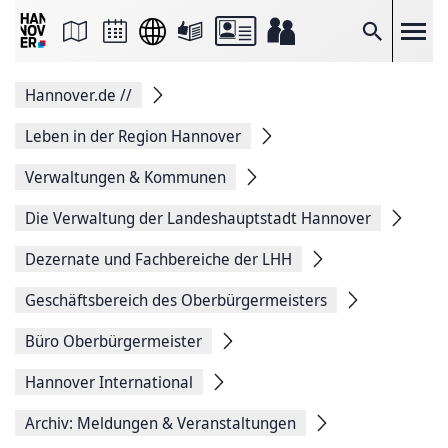
Seite
als
E-
Suche
Mail
versenden
Auf
Hannover.de
//
Facebook
teilen
Auf
Leben in der Region Hannover
X
teilen
Verwaltungen & Kommunen
Seitenlink
Kopieren
Die Verwaltung der Landeshauptstadt Hannover
Seite
Drucken
Dezernate und Fachbereiche der LHH
Geschäftsbereich des Oberbürgermeisters
Büro Oberbürgermeister
Hannover International
Archiv: Meldungen & Veranstaltungen