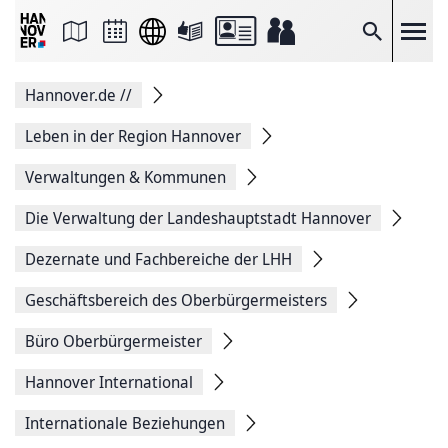
Seite
als
E-
Suche
Mail
versenden
Auf
Hannover.de
//
Facebook
teilen
Auf
Leben in der Region Hannover
X
teilen
Verwaltungen & Kommunen
Seitenlink
Kopieren
Die Verwaltung der Landeshauptstadt Hannover
Seite
Drucken
Dezernate und Fachbereiche der LHH
Geschäftsbereich des Oberbürgermeisters
Büro Oberbürgermeister
Hannover International
Internationale Beziehungen