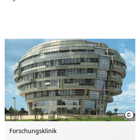
©
Inter
Forschungsklinik