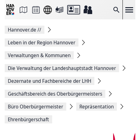
Seite
als
E-
Suche
Mail
versenden
Auf
Hannover.de
//
Facebook
teilen
Auf
Leben in der Region Hannover
X
teilen
Verwaltungen & Kommunen
Seitenlink
Kopieren
Die Verwaltung der Landeshauptstadt Hannover
Seite
Drucken
Dezernate und Fachbereiche der LHH
Geschäftsbereich des Oberbürgermeisters
Büro Oberbürgermeister
Repräsentation
Ehrenbürgerschaft