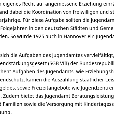
n eigenes Recht auf angemessene Erziehung einr
nd dabei die Koordination von freiwilligen und s
erjährige. Für diese Aufgabe sollten die Jugendä
en Folgejahren in den deutschen Städten und Gem
en. So wurde 1925 auch in Hannover ein Jugend
ich die Aufgaben des Jugendamtes vervielfältigt
endstärkungsgesetz (SGB VIII) der Bundesrepublik 
schen“ Aufgaben des Jugendamts, wie Erziehungsh
gendschutz, kamen die Auszahlung staatlicher Lei
ngeldes, sowie Freizeitangebote wie Jugendzentre
en. Zudem bietet das Jugendamt Beratungsleistung
d Familien sowie die Versorgung mit Kindertagess
uung.