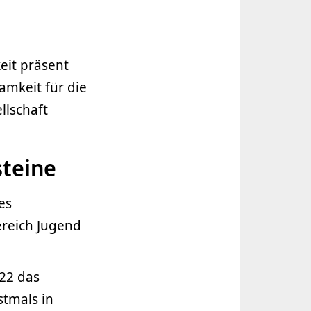
eit präsent
amkeit für die
llschaft
steine
es
ereich Jugend
22 das
stmals in