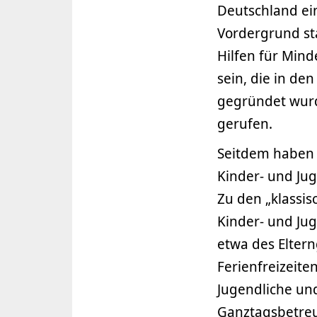
Deutschland ei
Vordergrund sta
Hilfen für Mind
sein, die in d
gegründet wurd
gerufen.
Seitdem haben s
Kinder- und Jug
Zu den „klassi
Kinder- und Ju
etwa des Elter
Ferienfreizeit
Jugendliche un
Ganztagsbetre