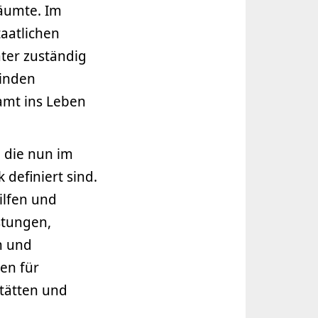
äumte. Im
taatlichen
mter zuständig
einden
amt ins Leben
, die nun im
definiert sind.
ilfen und
stungen,
n und
en für
tätten und