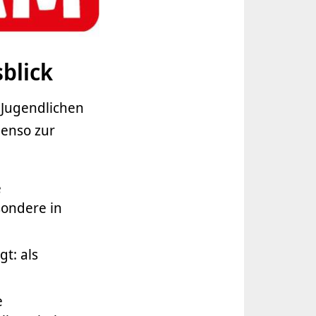
blick
 Jugendlichen
benso zur
e
sondere in
t: als
e