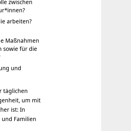
lle zwischen
ur*innen?
ie arbeiten?
che Maßnahmen
 sowie für die
?
rung und
r täglichen
genheit, um mit
er ist: In
d und Familien