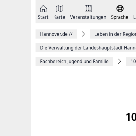
Zum
Seite
Inhalt
als
springen
E-
Zur
Mail
Start
Karte
Veranstaltungen
Sprache
L
Hauptnavigation
versenden
springen
Auf
Facebook
Hannover.de
//
Leben in der Regi
teilen
Auf
X
Die Verwaltung der Landeshauptstadt Hann
teilen
Seitenlink
Fachbereich Jugend und Familie
10
Kopieren
Seite
Drucken
1